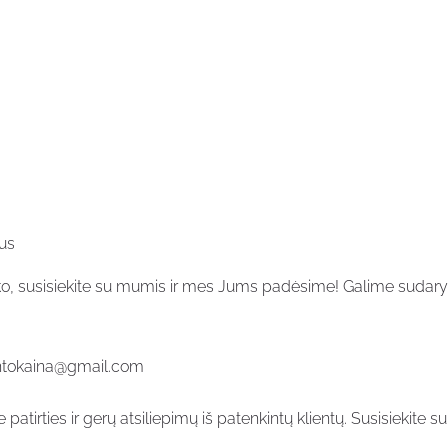
ius
iko, susisiekite su mumis ir mes Jums padėsime! Galime sudaryti
montokaina@gmail.com
e patirties ir gerų atsiliepimų iš patenkintų klientų. Susisiekite su