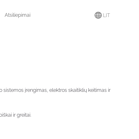
Atsiliepimai
LIT
o sistemos įrengimas, elektros skaitiklių keitimas ir
kai ir greitai.