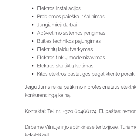
Elektros instaliacijos
Problemos paieška ir šalinimas
Jungiamieji darbai
Apšvietimo sistemos įrengimas
Buities technikos pajungimas
Elektrinių laidų tvarkymas
Elektros tinklų modernizavimas
Elektros skaitiklių keitimas
Kitos elektros paslaugos pagal kliento poreik
Jeigu Jums reikia patikimo ir profesionalaus elektr
konkurencingą kainą.
Kontaktai: Tel. nr.: +370 60466174 El. paštas: re
Dirbame Vilniuje ir jo aplinkinėse teritorijose. Turiam
kokybiškai!