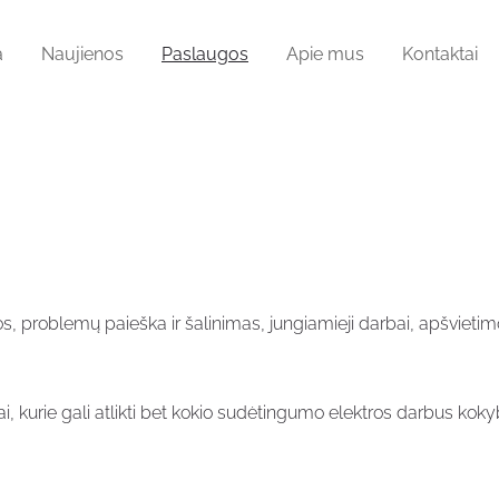
a
Naujienos
Paslaugos
Apie mus
Kontaktai
ijos, problemų paieška ir šalinimas, jungiamieji darbai, apšvietim
, kurie gali atlikti bet kokio sudėtingumo elektros darbus kokybiš